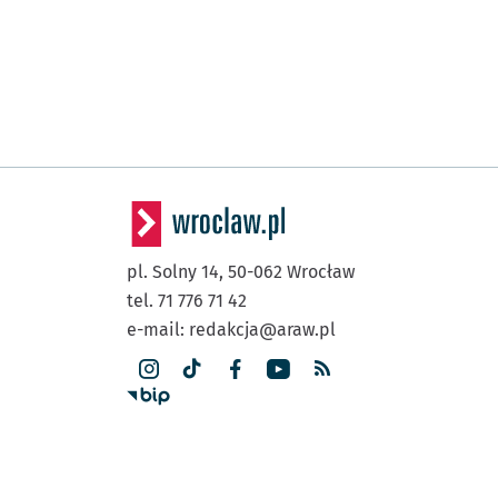
pl. Solny 14,
50-062
Wrocław
tel. 71 776 71 42
e-mail:
redakcja@araw.pl