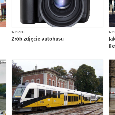
12.11.2013
12.1
Zrób zdjęcie autobusu
Ja
li