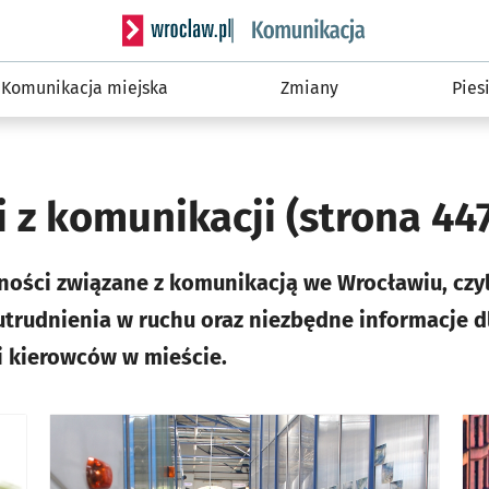
Serwis informacyjny wroclaw.pl podserwis: Ko
Komunikacja miejska
Zmiany
Pies
i z komunikacji
(strona 44
ności związane z komunikacją we Wrocławiu, czyli
 utrudnienia w ruchu oraz niezbędne informacje d
i kierowców w mieście.