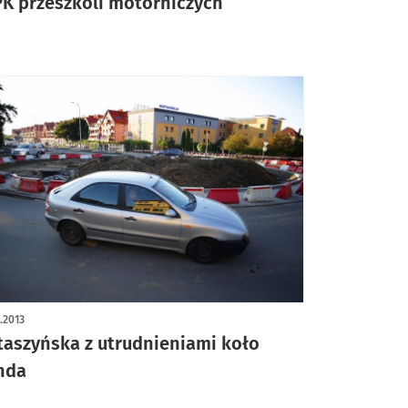
K przeszkoli motorniczych
0.2013
taszyńska z utrudnieniami koło
nda