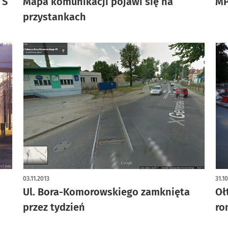
TS
Mapa komunikacji pojawi się na
MP
przystankach
03.11.2013
31.1
Ul. Bora-Komorowskiego zamknięta
Oł
przez tydzień
ro