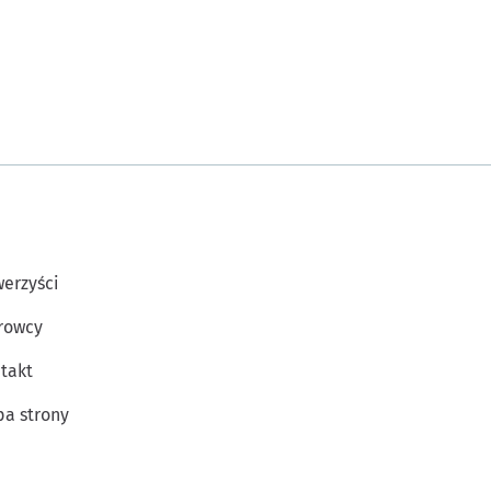
erzyści
rowcy
takt
a strony