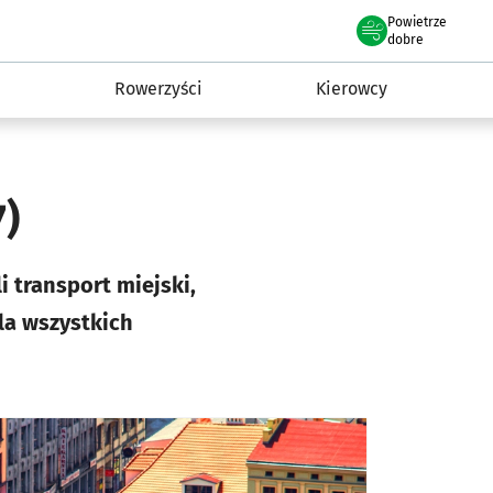
Powietrze
we Wrocławiu
munikacja
dobre
i
Rowerzyści
Kierowcy
7)
 transport miejski,
la wszystkich