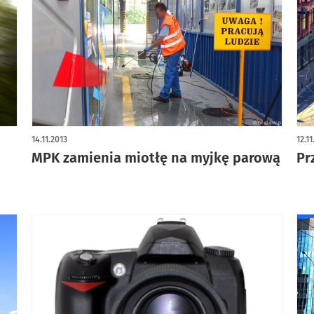
14.11.2013
12.1
MPK zamienia miotłę na myjkę parową
Pr