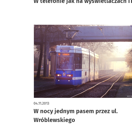
W telefonie jak na wyświetlaczach I
04.11.2013
W nocy jednym pasem przez ul.
Wróblewskiego