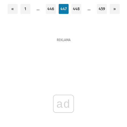
«
1
…
446
447
448
…
459
»
REKLAMA
ad