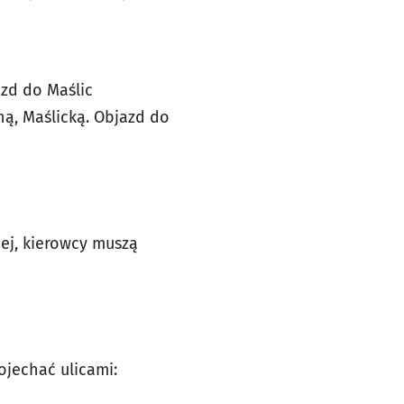
azd do Maślic
ą, Maślicką. Objazd do
ej, kierowcy muszą
ojechać ulicami: