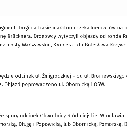
ragment drogi na trasie maratonu czeka kierowców na 
nę Brücknera. Drogowcy wytyczyli objazdy od ronda R
zez mosty Warszawskie, Kromera i do Bolesława Krzywo
ędzie odcinek ul. Żmigrodzkiej – od ul. Broniewskieg
a. Objazd poprowadzono ul. Obornicką i OŚW.
że spory odcinek Obwodnicy Śródmiejskiej Wrocławia.
omorską, Długą i Popowicką, lub Obornicką, Pomorską, 