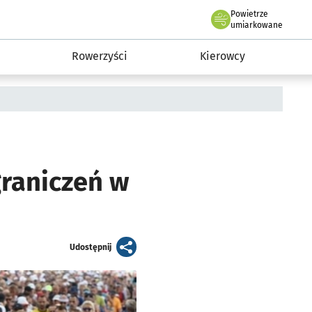
Powietrze
we Wrocławiu
munikacja
umiarkowane
Rowerzyści
Kierowcy
graniczeń w
artykuł
Udostępnij