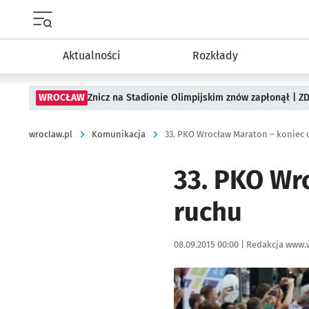
Menu główne portalu wroclaw.pl
Aktualności
Rozkłady
WROCŁAW
Znicz na Stadionie Olimpijskim znów zapłonął | ZD
wroclaw.pl
Komunikacja
33. PKO Wrocław Maraton – koniec 
33. PKO Wr
ruchu
Data publikacji:
Autor:
08.09.2015 00:00 |
Redakcja www.
Kliknij, aby powiększyć