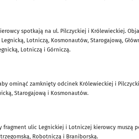
erowcy spotkają na ul. Pilczyckiej i Królewieckiej. Obj
Legnicką, Lotniczą, Kosmonautów, Starogajową, Główn
nicką, Lotniczą i Górniczą.
by ominąć zamknięty odcinek Królewieckiej i Pilczycki
wicką, Starogajową i Kosmonautów.
fragment ulic Legnickiej i Lotniczej kierowcy muszą p
Strzegomską, Robotniczą i Braniborską.