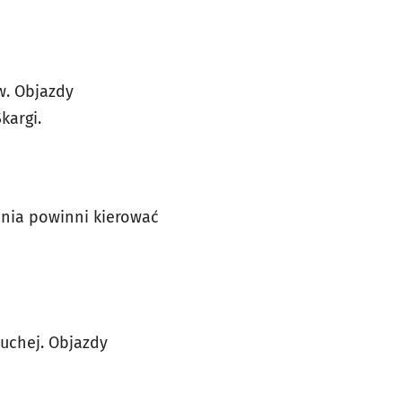
w. Objazdy
kargi.
enia powinni kierować
uchej. Objazdy