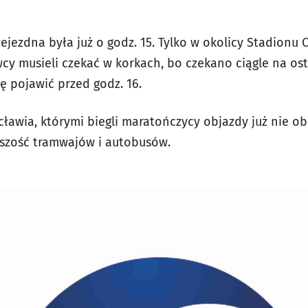
ejezdna była już o godz. 15. Tylko w okolicy Stadionu Ol
y musieli czekać w korkach, bo czekano ciągle na os
ię pojawić przed godz. 16.
ławia, którymi biegli maratończycy objazdy już nie o
ększość tramwajów i autobusów.