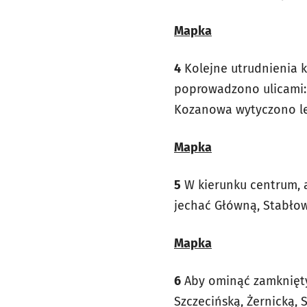
Mapka
4
Kolejne utrudnienia ki
poprowadzono ulicami: 
Kozanowa wytyczono leg
Mapka
5
W kierunku centrum, a
jechać Główną, Stabło
Mapka
6
Aby ominąć zamknięty 
Szczecińską, Żernicką, 