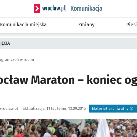
Serwis informacyjny wroclaw.pl podserwis: Ko
Komunikacja miejska
Zmiany
Piesi
JĘCIA
ograniczeń w ruchu
ocław Maraton – koniec o
wroclaw.pl
|
aktualizacja:
11 lat temu, 13.09.2015
Materiał archiwalny