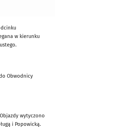
odcinku
egana w kierunku
ustego.
o do Obwodnicy
 Objazdy wytyczono
Długą i Popowicką.