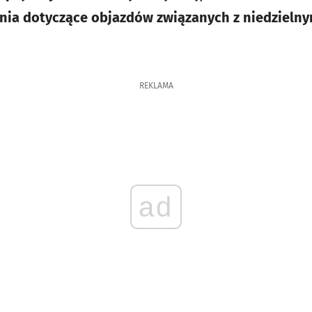
ania dotyczące objazdów związanych z niedzieln
REKLAMA
ad