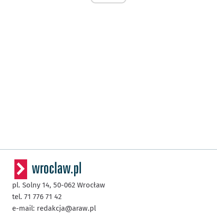
pl. Solny 14,
50-062
Wrocław
tel. 71 776 71 42
e-mail:
redakcja@araw.pl