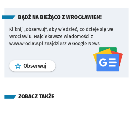
BĄDŹ NA BIEŻĄCO Z WROCŁAWIEM!
Kliknij „obserwuj”, aby wiedzieć, co dzieje się we
Wrocławiu.
Najciekawsze wiadomości z
www.wroclaw.pl znajdziesz w Google News!
profil
google news
serwisu wroclaw
Obserwuj
ZOBACZ TAKŻE