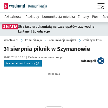
Serwis informacyjny wroclaw.pl podserwis: Komunikacja
Menu
Aktualności
Rozkłady
Komunikacja miejska
Zmiany
Piesi
Row
Z MIASTA
Strażacy uruchamiają na czas upałów trzy wodne
kurtyny | Lokalizacje
wroclaw.pl
Komunikacja
Komunikacja miejska
Zmiany w komunika
31 sierpnia piknik w Szymanowie
Data publikacji:
Autor:
26.08.2013 00:00 |
Redakcja www.wroclaw.pl
artykuł
Udostępnij
Materiał archiwalny
REKLAMA