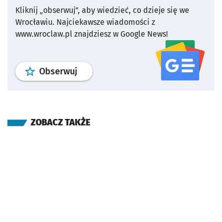
Kliknij „obserwuj”, aby wiedzieć, co dzieje się we
Wrocławiu.
Najciekawsze wiadomości z
www.wroclaw.pl znajdziesz w Google News!
profil
google news
serwisu wroclaw
Obserwuj
ZOBACZ TAKŻE