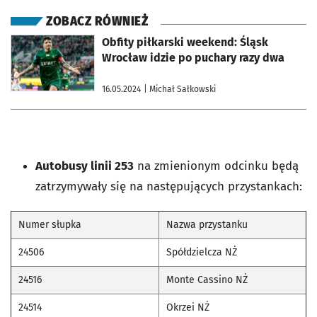
ZOBACZ RÓWNIEŻ
otworzy się w nowej karcie
Obfity piłkarski weekend: Śląsk
Wrocław idzie po puchary razy dwa
16.05.2024
| Michał Sałkowski
Autobusy linii 253
na zmienionym odcinku będą
zatrzymywały się na następujących przystankach:
Numer słupka
Nazwa przystanku
24506
Spółdzielcza NŻ
24516
Monte Cassino NŻ
24514
Okrzei NŻ