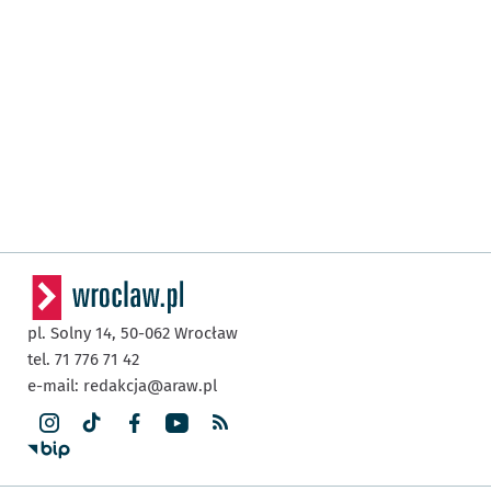
pl. Solny 14,
50-062
Wrocław
tel. 71 776 71 42
e-mail:
redakcja@araw.pl