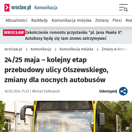
Serwis informacyjny wroclaw.pl podserwis: Komunikacja
Menu
Aktualności
Rozkłady
Komunikacja miejska
Zmiany
Piesi
Row
WROCŁAW
Zakończenie remontu przystanku "pl. Jana Pawła II".
Autobusy będą się tam znowu zatrzymywać
wroclaw.pl
Komunikacja
Komunikacja miejska
Zmiany w komunika
24/25 maja – kolejny etap
przebudowy ulicy Olszewskiego,
zmiany dla nocnych autobusów
Data publikacji:
Autor:
artykuł
16.05.2024 11:23 |
Michał Sałkowski
Udostępnij
Kliknij, aby powiększyć