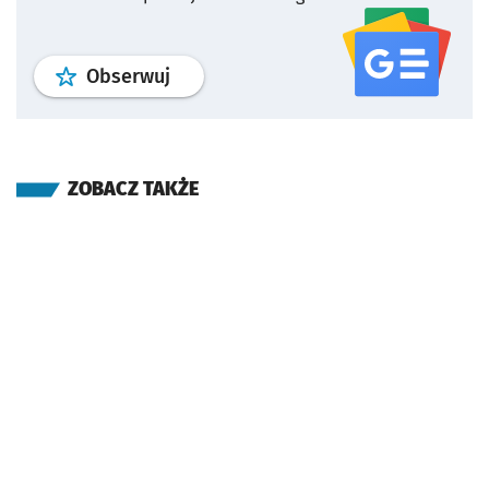
profil
google news
serwisu wroclaw
Obserwuj
ZOBACZ TAKŻE