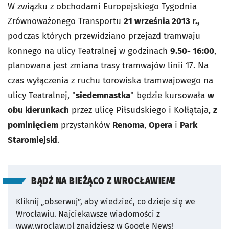
W związku z obchodami Europejskiego Tygodnia
Zrównoważonego Transportu
21 września 2013 r.,
podczas których przewidziano przejazd tramwaju
konnego na ulicy Teatralnej w godzinach
9.50- 16:00
,
planowana jest zmiana trasy tramwajów linii 17. Na
czas wyłączenia z ruchu torowiska tramwajowego na
ulicy Teatralnej, "
siedemnastka
" będzie kursowała
w
obu kierunkach
przez ulicę Piłsudskiego i Kołłątaja,
z
pominięciem
przystanków
Renoma
,
Opera
i
Park
Staromiejski
.
BĄDŹ NA BIEŻĄCO Z WROCŁAWIEM!
Kliknij „obserwuj”, aby wiedzieć, co dzieje się we
Wrocławiu.
Najciekawsze wiadomości z
www.wroclaw.pl znajdziesz w Google News!