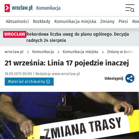
Serwis informacyjny wroclaw.pl podserwis: Komunikacja
Menu
Aktualności
Rozkłady
Komunikacja miejska
Zmiany
Piesi
Row
WROCŁAW
Rekordowa liczba uwag do planu ogólnego. Decyzja
radnych 24 sierpnia
wroclaw.pl
Komunikacja
Komunikacja miejska
Zmiany w komunika
21 września: Linia 17 pojedzie inaczej
Data publikacji:
Autor:
16.09.2013 00:00 |
Redakcja www.wroclaw.pl
artykuł
Udostępnij
Materiał archiwalny
Kliknij, aby powiększyć