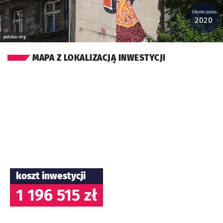
Ukończono:
2020
polska-org
MAPA Z LOKALIZACJĄ INWESTYCJI
koszt inwestycji
1 196 515 zł