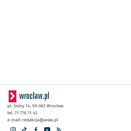
pl. Solny 14,
50-062
Wrocław
tel. 71 776 71 42
e-mail:
redakcja@araw.pl