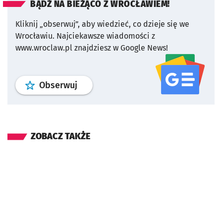
BĄDŹ NA BIEŻĄCO Z WROCŁAWIEM!
Kliknij „obserwuj”, aby wiedzieć, co dzieje się we
Wrocławiu.
Najciekawsze wiadomości z
www.wroclaw.pl znajdziesz w Google News!
profil
google news
serwisu wroclaw
Obserwuj
ZOBACZ TAKŻE