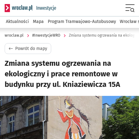
Serwis informacyjny wroclaw.pl podserwis: #InwestycjeWRO 
Menu
Aktualności
Mapa
Program Tramwajowo-Autobusowy
Wrocław 
wroclaw.pl
#InwestycjeWRO
Powrót do mapy
Zmiana systemu ogrzewania na
ekologiczny i prace remontowe w
budynku przy ul. Kniaziewicza 15A
Kliknij, aby powiększyć