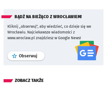
BĄDŹ NA BIEŻĄCO Z WROCŁAWIEM!
Kliknij „obserwuj”, aby wiedzieć, co dzieje się we
Wrocławiu.
Najciekawsze wiadomości z
www.wroclaw.pl znajdziesz w Google News!
profil
google news
serwisu wroclaw
Obserwuj
ZOBACZ TAKŻE