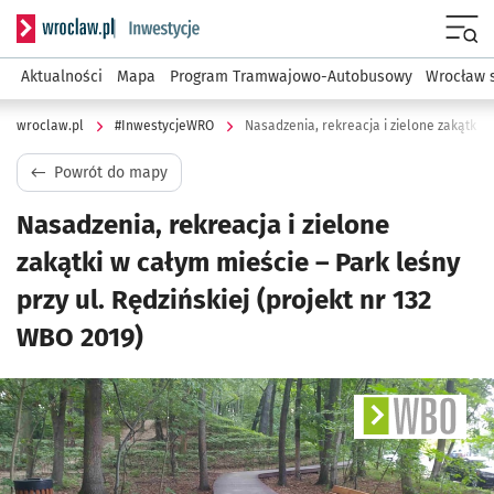
Serwis informacyjny wroclaw.pl podserwis: #InwestycjeWRO 
Menu
Aktualności
Mapa
Program Tramwajowo-Autobusowy
Wrocław 
wroclaw.pl
#InwestycjeWRO
Powrót do mapy
Nasadzenia, rekreacja i zielone
zakątki w całym mieście – Park leśny
przy ul. Rędzińskiej (projekt nr 132
WBO 2019)