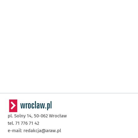
pl. Solny 14,
50-062
Wrocław
tel. 71 776 71 42
e-mail:
redakcja@araw.pl