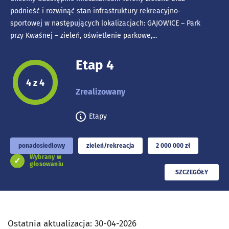
podnieść i rozwinąć stan infrastruktury rekreacyjno-
sportowej w następujących lokalizacjach: GAJOWICE – Park
przy Kwaśnej – zieleń, oświetlenie parkowe,...
Etap 4
Etap projektu:
4 z 4
Zrealizowany
Etapy
ponadosiedlowy
zieleń/rekreacja
2 000 000 zł
Wybrany w
głosowaniu
PRZECZYTAJ
SZCZEGÓŁY
Ostatnia aktualizacja:
30-04-2026