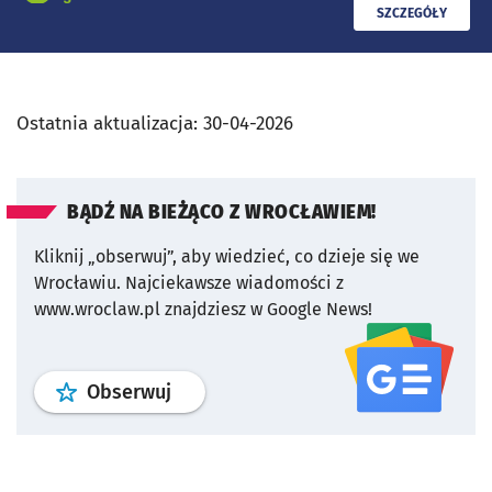
PRZECZYTAJ
SZCZEGÓŁY
Ostatnia aktualizacja:
30-04-2026
BĄDŹ NA BIEŻĄCO Z WROCŁAWIEM!
Kliknij „obserwuj”, aby wiedzieć, co dzieje się we
Wrocławiu.
Najciekawsze wiadomości z
www.wroclaw.pl znajdziesz w Google News!
profil
google news
serwisu wroclaw
Obserwuj