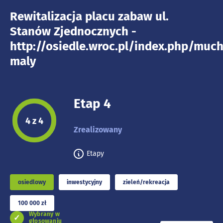
Rewitalizacja placu zabaw ul.
Stanów Zjednocznych -
http://osiedle.wroc.pl/index.php/muc
maly
Etap 4
Etap projektu:
4 z 4
Zrealizowany
Etapy
osiedlowy
inwestycyjny
zieleń/rekreacja
100 000 zł
Wybrany w
głosowaniu