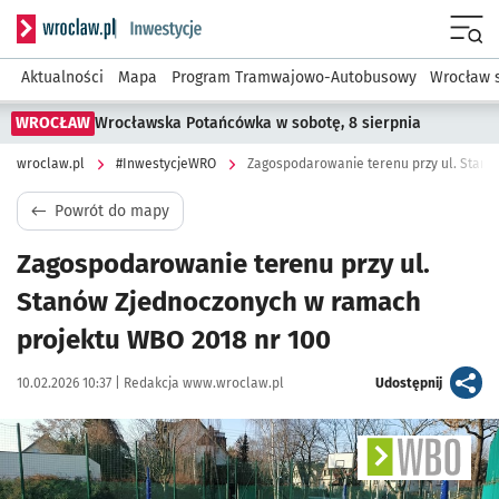
Serwis informacyjny wroclaw.pl podserwis: #InwestycjeWRO 
Menu
Aktualności
Mapa
Program Tramwajowo-Autobusowy
Wrocław 
WROCŁAW
Wrocławska Potańcówka w sobotę, 8 sierpnia
wroclaw.pl
#InwestycjeWRO
Powrót do mapy
Zagospodarowanie terenu przy ul.
Stanów Zjednoczonych w ramach
projektu WBO 2018 nr 100
Data publikacji:
Autor:
artykuł
10.02.2026 10:37 |
Redakcja www.wroclaw.pl
Udostępnij