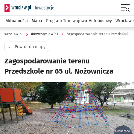
Serwis informacyjny wroclaw.pl podserwis: #InwestycjeWRO 
Menu
Aktualności
Mapa
Program Tramwajowo-Autobusowy
Wrocław 
wroclaw.pl
#InwestycjeWRO
Zagospodarowanie terenu Przedszkole nr
Powrót do mapy
Zagospodarowanie terenu
Przedszkole nr 65 ul. Nożownicza
Kliknij, aby powiększyć
Ukończono: