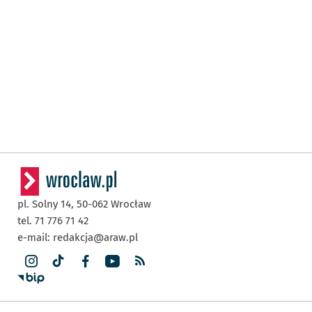
pl. Solny 14,
50-062
Wrocław
tel. 71 776 71 42
e-mail:
redakcja@araw.pl