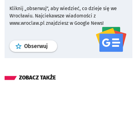
Kliknij „obserwuj”, aby wiedzieć, co dzieje się we
Wrocławiu.
Najciekawsze wiadomości z
www.wroclaw.pl znajdziesz w Google News!
profil
google news
serwisu wroclaw
Obserwuj
ZOBACZ TAKŻE