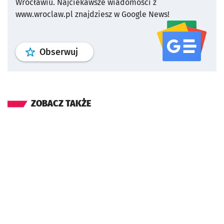
Wrocławiu.
Najciekawsze wiadomości z
www.wroclaw.pl znajdziesz w Google News!
profil
google news
serwisu wroclaw
Obserwuj
ZOBACZ TAKŻE