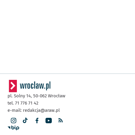
pl. Solny 14,
50-062
Wrocław
tel. 71 776 71 42
e-mail:
redakcja@araw.pl