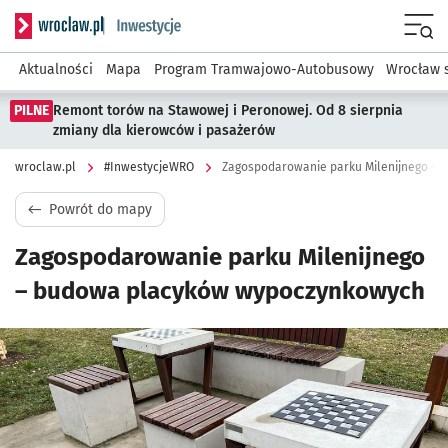
Serwis informacyjny wroclaw.pl podserwis: #InwestycjeWRO 
Menu
Aktualności
Mapa
Program Tramwajowo-Autobusowy
Wrocław 
PILNE
Remont torów na Stawowej i Peronowej. Od 8 sierpnia
zmiany dla kierowców i pasażerów
wroclaw.pl
#InwestycjeWRO
Zagospodarowanie parku Milenijnego –
Powrót do mapy
Zagospodarowanie parku Milenijnego
– budowa placyków wypoczynkowych
Kliknij, aby powiększyć