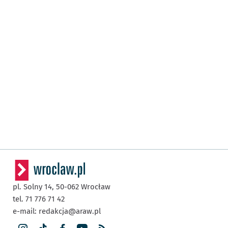
pl. Solny 14,
50-062
Wrocław
tel. 71 776 71 42
e-mail:
redakcja@araw.pl