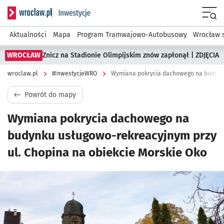
Serwis informacyjny wroclaw.pl podserwis: #InwestycjeWRO 
Menu
Aktualności
Mapa
Program Tramwajowo-Autobusowy
Wrocław 
WROCŁAW
Znicz na Stadionie Olimpijskim znów zapłonął | ZDJĘCIA
wroclaw.pl
#InwestycjeWRO
Powrót do mapy
Wymiana pokrycia dachowego na
budynku usługowo-rekreacyjnym przy
ul. Chopina na obiekcie Morskie Oko
Kliknij, aby powiększyć