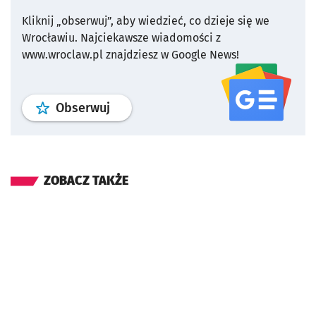
Kliknij „obserwuj”, aby wiedzieć, co dzieje się we
Wrocławiu.
Najciekawsze wiadomości z
www.wroclaw.pl znajdziesz w Google News!
profil
google news
serwisu wroclaw
Obserwuj
ZOBACZ TAKŻE