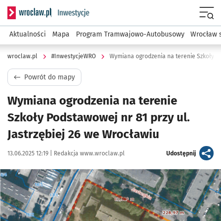
Serwis informacyjny wroclaw.pl podserwis: #InwestycjeWRO 
Menu
Aktualności
Mapa
Program Tramwajowo-Autobusowy
Wrocław 
wroclaw.pl
#InwestycjeWRO
Powrót do mapy
Wymiana ogrodzenia na terenie
Szkoły Podstawowej nr 81 przy ul.
Jastrzębiej 26 we Wrocławiu
Data publikacji:
Autor:
artykuł
13.06.2025 12:19 |
Redakcja www.wroclaw.pl
Udostępnij
Kliknij, aby powiększyć