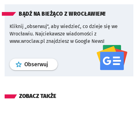
BĄDŹ NA BIEŻĄCO Z WROCŁAWIEM!
Kliknij „obserwuj”, aby wiedzieć, co dzieje się we
Wrocławiu.
Najciekawsze wiadomości z
www.wroclaw.pl znajdziesz w Google News!
profil
google news
serwisu wroclaw
Obserwuj
ZOBACZ TAKŻE