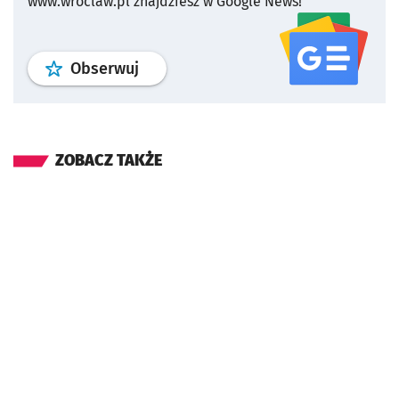
www.wroclaw.pl znajdziesz w Google News!
profil
google news
serwisu wroclaw
Obserwuj
ZOBACZ TAKŻE