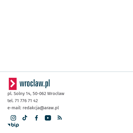
pl. Solny 14,
50-062
Wrocław
tel. 71 776 71 42
e-mail:
redakcja@araw.pl