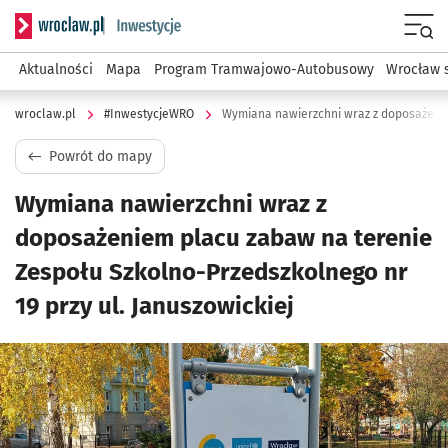
Serwis informacyjny wroclaw.pl podserwis: #InwestycjeWRO 
Menu
Aktualności
Mapa
Program Tramwajowo-Autobusowy
Wrocław 
wroclaw.pl
#InwestycjeWRO
Powrót do mapy
Wymiana nawierzchni wraz z
doposażeniem placu zabaw na terenie
Zespołu Szkolno-Przedszkolnego nr
19 przy ul. Januszowickiej
Kliknij, aby powiększyć