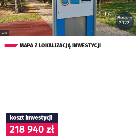
Ukończono:
2022
ZIM
MAPA Z LOKALIZACJĄ INWESTYCJI
koszt inwestycji
218 940 zł