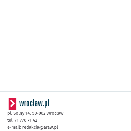
pl. Solny 14,
50-062
Wrocław
tel. 71 776 71 42
e-mail:
redakcja@araw.pl