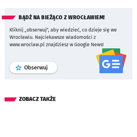
BĄDŹ NA BIEŻĄCO Z WROCŁAWIEM!
Kliknij „obserwuj”, aby wiedzieć, co dzieje się we
Wrocławiu.
Najciekawsze wiadomości z
www.wroclaw.pl znajdziesz w Google News!
profil
google news
serwisu wroclaw
Obserwuj
ZOBACZ TAKŻE