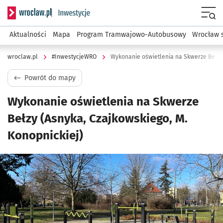
Serwis informacyjny wroclaw.pl podserwis: #InwestycjeWRO 
Menu
Aktualności
Mapa
Program Tramwajowo-Autobusowy
Wrocław 
wroclaw.pl
#InwestycjeWRO
Powrót do mapy
Wykonanie oświetlenia na Skwerze
Bełzy (Asnyka, Czajkowskiego, M.
Konopnickiej)
Kliknij, aby powiększyć