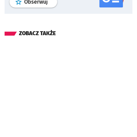
profil
google news
serwisu wroclaw
Obserwuj
ZOBACZ TAKŻE