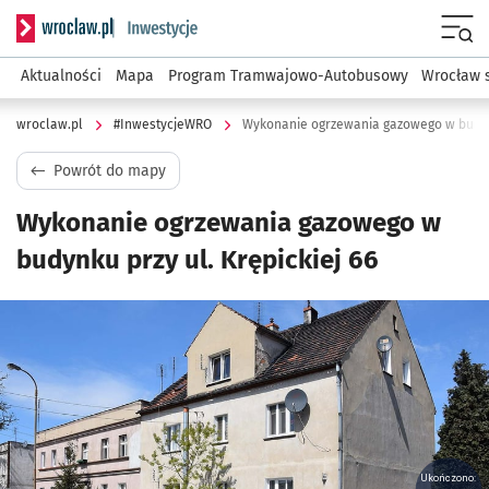
Serwis informacyjny wroclaw.pl podserwis: #InwestycjeWRO 
Menu
Aktualności
Mapa
Program Tramwajowo-Autobusowy
Wrocław 
wroclaw.pl
#InwestycjeWRO
Wykonanie ogrzewania gazowego w budynk
Powrót do mapy
Wykonanie ogrzewania gazowego w
budynku przy ul. Krępickiej 66
Kliknij, aby powiększyć
Ukończono: