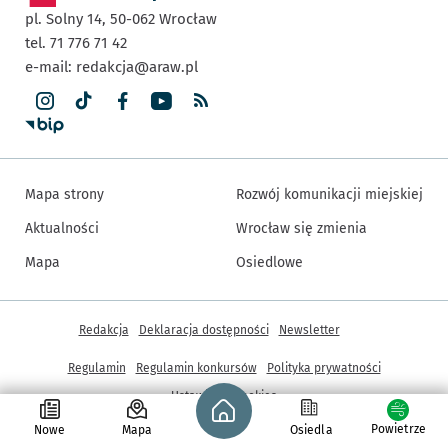
pl. Solny 14,
50-062
Wrocław
tel. 71 776 71 42
e-mail:
redakcja@araw.pl
Mapa strony
Rozwój komunikacji miejskiej
Aktualności
Wrocław się zmienia
Mapa
Osiedlowe
Inne informacje
Redakcja
Deklaracja dostępności
Newsletter
Regulamin
Regulamin konkursów
Polityka prywatności
Strona główna - wroclaw.pl
Ustawienia cookies
Powietrze
Nowe
Mapa
Osiedla
© Copyright 2005-2026, ARAW S.A., Gmina Wrocław