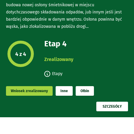
budowa nowej osłony śmietnikowej w miejscu
dotychczasowego składowania odpadów, jub innym jeśli jest
bardziej obpowiednie w danym wnętrzu. Osłona powinna być
wąska, jako zlokalizowana w pobliżu drogi...
Etap 4
Etap projektu:
4 z 4
Zrealizowany
Etapy
Wniosek zrealizowany
Inne
Ołbin
PRZECZYTAJ
SZCZEGÓŁY