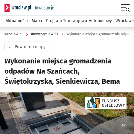
Serwis informacyjny wroclaw.pl podserwis: #InwestycjeWRO 
Menu
Aktualności
Mapa
Program Tramwajowo-Autobusowy
Wrocław 
wroclaw.pl
#InwestycjeWRO
Powrót do mapy
Wykonanie miejsca gromadzenia
odpadów Na Szańcach,
Świętokrzyska, Sienkiewicza, Bema
Kliknij, aby powiększyć