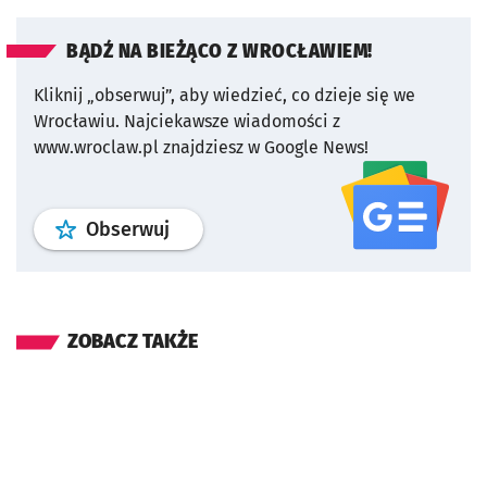
BĄDŹ NA BIEŻĄCO Z WROCŁAWIEM!
Kliknij „obserwuj”, aby wiedzieć, co dzieje się we
Wrocławiu.
Najciekawsze wiadomości z
www.wroclaw.pl znajdziesz w Google News!
profil
google news
serwisu wroclaw
Obserwuj
ZOBACZ TAKŻE