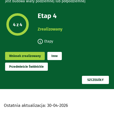
jest budowa wiaty podziemnej lub półpodziemnej
Etap 4
Etap projektu:
4 z 4
Zrealizowany
Etapy
Wniosek zrealizowany
Inne
Przedmieście Świdnickie
PRZECZYTAJ
SZCZEGÓŁY
Ostatnia aktualizacja:
30-04-2026