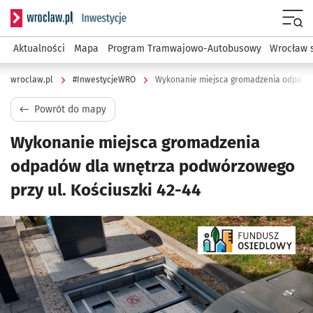
Serwis informacyjny wroclaw.pl podserwis: #InwestycjeWRO 
Menu
Aktualności
Mapa
Program Tramwajowo-Autobusowy
Wrocław 
wroclaw.pl
#InwestycjeWRO
Powrót do mapy
Wykonanie miejsca gromadzenia
odpadów dla wnętrza podwórzowego
przy ul. Kościuszki 42-44
Kliknij, aby powiększyć