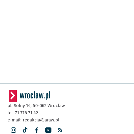
pl. Solny 14,
50-062
Wrocław
tel. 71 776 71 42
e-mail:
redakcja@araw.pl