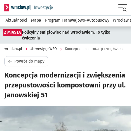
Serwis informacyjny wroclaw.pl podserwis: #InwestycjeWRO 
Menu
Aktualności
Mapa
Program Tramwajowo-Autobusowy
Wrocław 
Z MIASTA
Policyjny śmigłowiec nad Wrocławiem. To tylko
ćwiczenia
wroclaw.pl
#InwestycjeWRO
Powrót do mapy
Koncepcja modernizacji i zwiększenia
przepustowości kompostowni przy ul.
Janowskiej 51
Kliknij, aby powiększyć