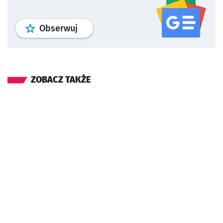
profil
google news
serwisu wroclaw
Obserwuj
ZOBACZ TAKŻE