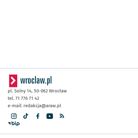
pl. Solny 14,
50-062
Wrocław
tel. 71 776 71 42
e-mail:
redakcja@araw.pl