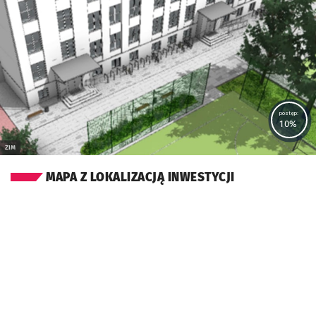
Kliknij, aby powiększyć
postęp:
10%
ZIM
MAPA Z LOKALIZACJĄ INWESTYCJI