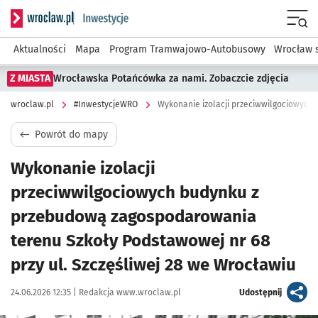
Serwis informacyjny wroclaw.pl podserwis: #InwestycjeWRO 
Menu
Aktualności
Mapa
Program Tramwajowo-Autobusowy
Wrocław 
Z MIASTA
Wrocławska Potańcówka za nami. Zobaczcie zdjęcia
wroclaw.pl
#InwestycjeWRO
Powrót do mapy
Wykonanie izolacji
przeciwwilgociowych budynku z
przebudową zagospodarowania
terenu Szkoły Podstawowej nr 68
przy ul. Szczęśliwej 28 we Wrocławiu
Data publikacji:
Autor:
artykuł
24.06.2026 12:35 |
Redakcja www.wroclaw.pl
Udostępnij