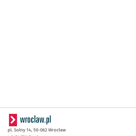
pl. Solny 14,
50-062
Wrocław