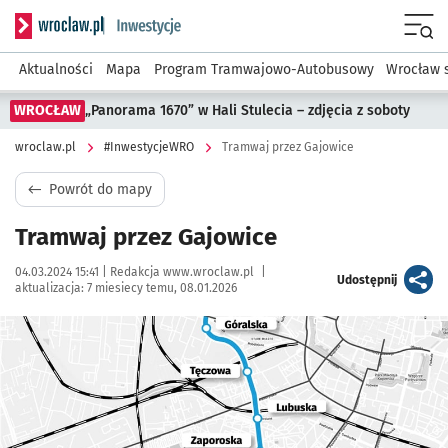
Serwis informacyjny wroclaw.pl podserwis: #InwestycjeWRO 
Menu
Aktualności
Mapa
Program Tramwajowo-Autobusowy
Wrocław 
WROCŁAW
„Panorama 1670” w Hali Stulecia – zdjęcia z soboty
wroclaw.pl
#InwestycjeWRO
Tramwaj przez Gajowice
Powrót do mapy
Tramwaj przez Gajowice
Data publikacji:
Autor:
04.03.2024 15:41 |
Redakcja www.wroclaw.pl
|
artykuł
Udostępnij
aktualizacja:
7 miesiecy temu, 08.01.2026
Kliknij, aby powiększyć