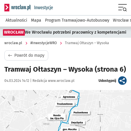
Serwis informacyjny wroclaw.pl podserwis: #InwestycjeWRO 
Menu
Aktualności
Mapa
Program Tramwajowo-Autobusowy
Wrocław 
WROCŁAW
We Wrocławiu potrzebni pracownicy z kompetencjami
wroclaw.pl
#InwestycjeWRO
Tramwaj Ołtaszyn – Wysoka
Powrót do mapy
Tramwaj Ołtaszyn – Wysoka
(strona 6)
Data publikacji:
Autor:
artykuł
04.03.2024 14:12 |
Redakcja www.wroclaw.pl
Udostępnij
Kliknij, aby powiększyć