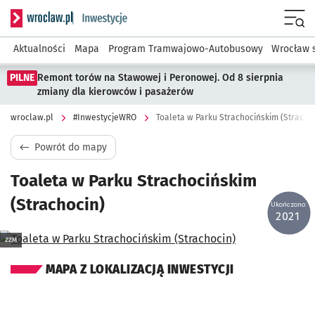
Serwis informacyjny wroclaw.pl podserwis: #InwestycjeWRO 
Menu
Aktualności
Mapa
Program Tramwajowo-Autobusowy
Wrocław 
PILNE
Remont torów na Stawowej i Peronowej. Od 8 sierpnia
zmiany dla kierowców i pasażerów
wroclaw.pl
#InwestycjeWRO
Toaleta w Parku Strachocińskim (Stracho
Powrót do mapy
Toaleta w Parku Strachocińskim
(Strachocin)
Ukończono:
2021
Kliknij, aby powiększyć
ZZM
MAPA Z LOKALIZACJĄ INWESTYCJI