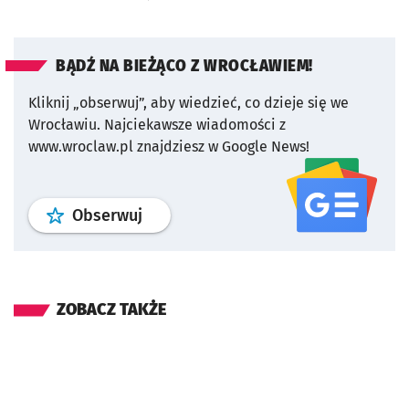
BĄDŹ NA BIEŻĄCO Z WROCŁAWIEM!
Kliknij „obserwuj”, aby wiedzieć, co dzieje się we
Wrocławiu.
Najciekawsze wiadomości z
www.wroclaw.pl znajdziesz w Google News!
profil
google news
serwisu wroclaw
Obserwuj
ZOBACZ TAKŻE