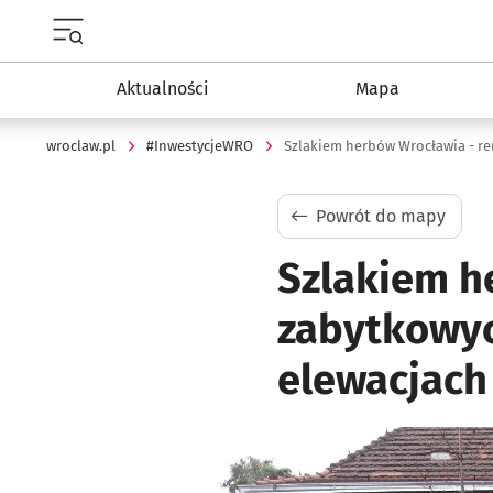
Menu główne portalu wroclaw.pl
Aktualności
Mapa
wroclaw.pl
#InwestycjeWRO
Powrót do mapy
Szlakiem h
zabytkowyc
elewacjach