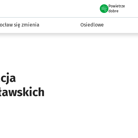
Powietrze
we Wrocławiu
InwestycjeWRO - miejskie inwestycje 2019-2032
dobre
ocław się zmienia
Osiedlowe
cja
ławskich