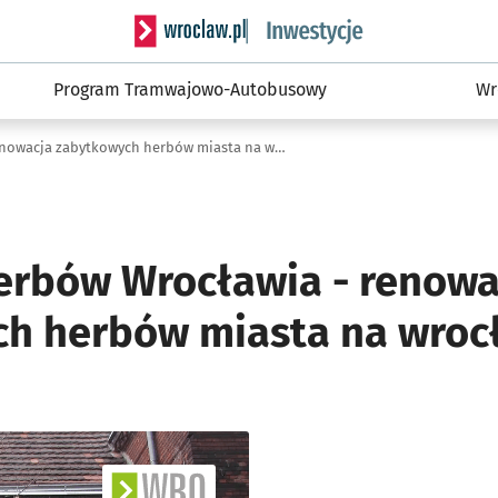
Serwis informacyjny wroclaw.pl podserwis: #
Program Tramwajowo-Autobusowy
Wr
Szlakiem herbów Wrocławia - renowacja zabytkowych herbów miasta na wrocławskich elewacjach
erbów Wrocławia - renowa
h herbów miasta na wroc