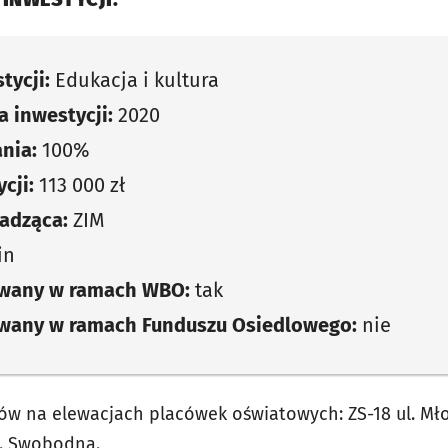
tycji:
Edukacja i kultura
 inwestycji:
2020
nia:
100%
cji:
113 000 zł
adząca:
ZIM
in
owany w ramach WBO:
tak
owany w ramach Funduszu Osiedlowego:
nie
ów na elewacjach placówek oświatowych: ZS-18 ul. Mł
l. Swobodna.