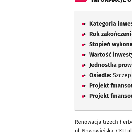
Kategoria inwes
Rok zakończenia
Stopień wykona
Wartość inwesty
Jednostka prow
Osiedle:
Szczep
Projekt finans
Projekt finans
Renowacja trzech herb
ul. Nowowiejska, CKU u