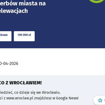
erbów miasta na
elewacjach
tkowe
100 000 zł
0-04-2026
CO Z WROCŁAWIEM!
wiedzieć, co dzieje się we Wrocławiu.
i z www.wroclaw.pl znajdziesz w Google News!