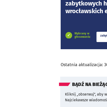
zabytkowych h
wrocławskich 
Wybrany w
zaby
głosowaniu
Ostatnia aktualizacja:
3
BĄDŹ NA BIEŻĄ
Kliknij „obserwuj”, aby 
Najciekawsze wiadomośc