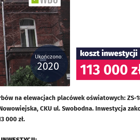
koszt inwestycji
Ukończono:
2020
113 000 z
rbów na elewacjach placówek oświatowych: ZS-1
 Nowowiejska, CKU ul. Swobodna. Inwestycja zak
3 000 zł.
 INWESTYCJI: