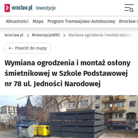
Serwis informacyjny wroclaw.pl podserwis: #InwestycjeWRO 
Menu
Aktualności
Mapa
Program Tramwajowo-Autobusowy
Wrocław 
wroclaw.pl
#InwestycjeWRO
Powrót do mapy
Wymiana ogrodzenia i montaż osłony
śmietnikowej w Szkole Podstawowej
nr 78 ul. Jedności Narodowej
Kliknij, aby powiększyć