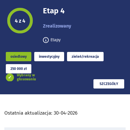
Etap 4
Etap projektu:
4 z 4
Zrealizowany
Etapy
osiedlowy
inwestycyjny
zieleń/rekreacja
250 000 zł
Wybrany w
głosowaniu
PRZECZYTAJ
SZCZEGÓŁY
Ostatnia aktualizacja:
30-04-2026