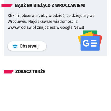
BĄDŹ NA BIEŻĄCO Z WROCŁAWIEM!
Kliknij „obserwuj”, aby wiedzieć, co dzieje się we
Wrocławiu.
Najciekawsze wiadomości z
www.wroclaw.pl znajdziesz w Google News!
profil
google news
serwisu wroclaw
Obserwuj
ZOBACZ TAKŻE