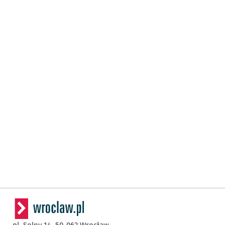
pl. Solny 14,
50-062
Wrocław