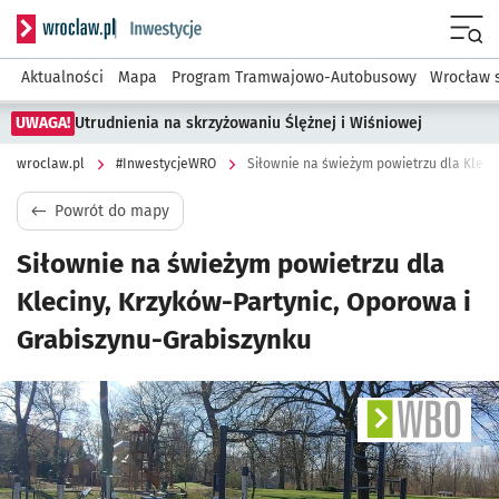
Serwis informacyjny wroclaw.pl podserwis: #InwestycjeWRO 
Menu
Aktualności
Mapa
Program Tramwajowo-Autobusowy
Wrocław 
UWAGA!
Utrudnienia na skrzyżowaniu Ślężnej i Wiśniowej
wroclaw.pl
#InwestycjeWRO
Powrót do mapy
Siłownie na świeżym powietrzu dla
Kleciny, Krzyków-Partynic, Oporowa i
Grabiszynu-Grabiszynku