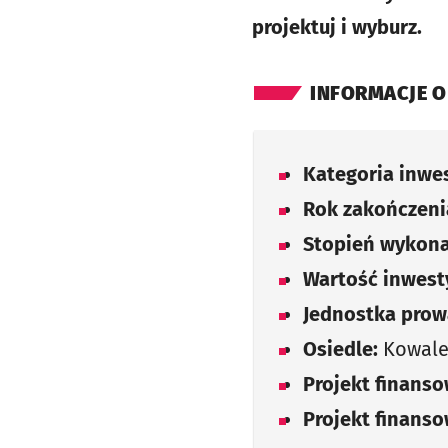
projektuj i wyburz.
INFORMACJE O
Kategoria inwes
Rok zakończenia
Stopień wykona
Wartość inwesty
Jednostka prow
Osiedle:
Kowal
Projekt finans
Projekt finans