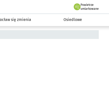
Powietrze
we Wrocławiu
InwestycjeWRO - miejskie inwestycje 2019-2032
umiarkowane
ocław się zmienia
Osiedlowe