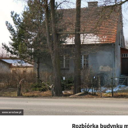
www.wroclaw.pl
Rozbiórka budynku mi