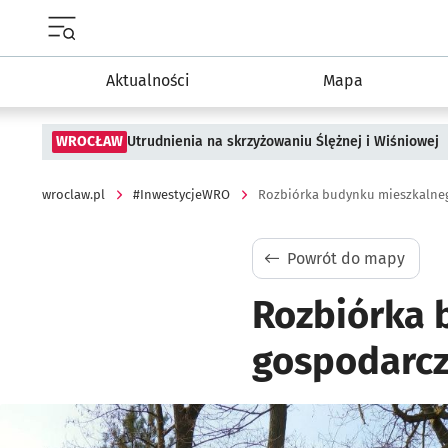
Menu główne portalu wroclaw.pl
Aktualności
Mapa
WROCŁAW
Utrudnienia na skrzyżowaniu Ślężnej i Wiśniowej
wroclaw.pl
#InwestycjeWRO
Rozbiórka budynku mieszkalnego
Powrót do mapy
Rozbiórka 
gospodarcze
Kliknij, aby powiększyć