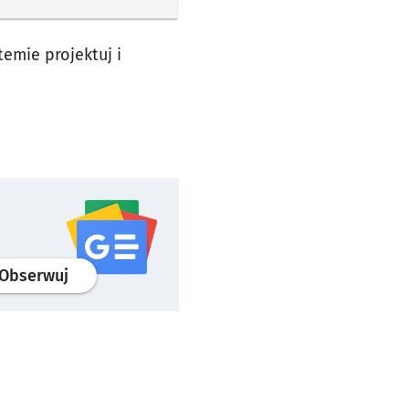
emie projektuj i
profil
google news
serwisu wroclaw.pl
Obserwuj