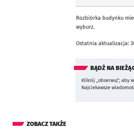
Rozbiórka budynku miesz
wyburz.
Ostatnia aktualizacja:
3
BĄDŹ NA BIEŻĄ
Kliknij „obserwuj”, aby 
Najciekawsze wiadomośc
ZOBACZ TAKŻE