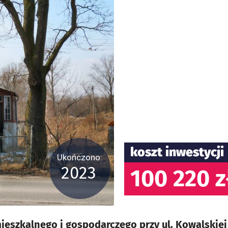
koszt inwestycji
Ukończono:
2023
100 220 z
eszkalnego i gospodarczego przy ul. Kowalskiej