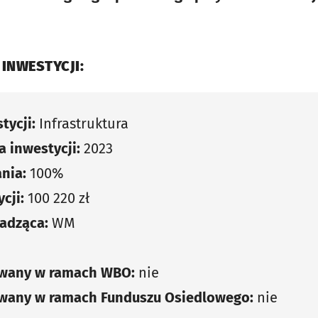
 INWESTYCJI:
tycji:
Infrastruktura
 inwestycji:
2023
nia:
100%
cji:
100 220 zł
adząca:
WM
e
owany w ramach WBO:
nie
owany w ramach Funduszu Osiedlowego:
nie