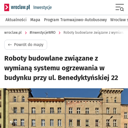
Serwis informacyjny wroclaw.pl podserwis: #InwestycjeWRO 
Menu
Aktualności
Mapa
Program Tramwajowo-Autobusowy
Wrocław 
wroclaw.pl
#InwestycjeWRO
Powrót do mapy
Roboty budowlane związane z
wymianą systemu ogrzewania w
budynku przy ul. Benedyktyńskiej 22
Kliknij, aby powiększyć