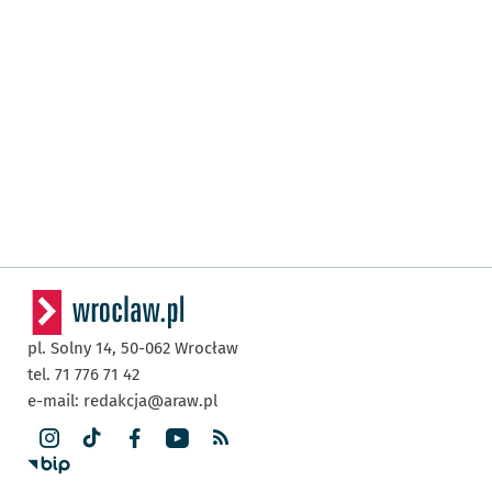
pl. Solny 14,
50-062
Wrocław
tel. 71 776 71 42
e-mail:
redakcja@araw.pl