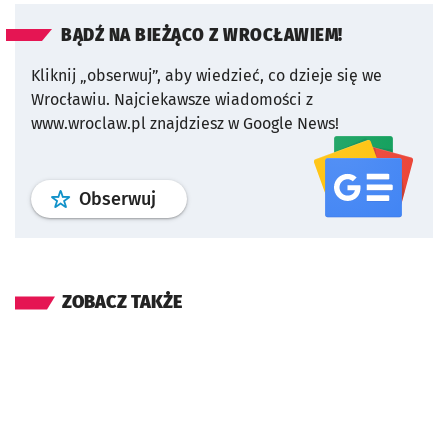
BĄDŹ NA BIEŻĄCO Z WROCŁAWIEM!
Kliknij „obserwuj”, aby wiedzieć, co dzieje się we
Wrocławiu.
Najciekawsze wiadomości z
www.wroclaw.pl znajdziesz w Google News!
profil
google news
serwisu wroclaw
Obserwuj
ZOBACZ TAKŻE