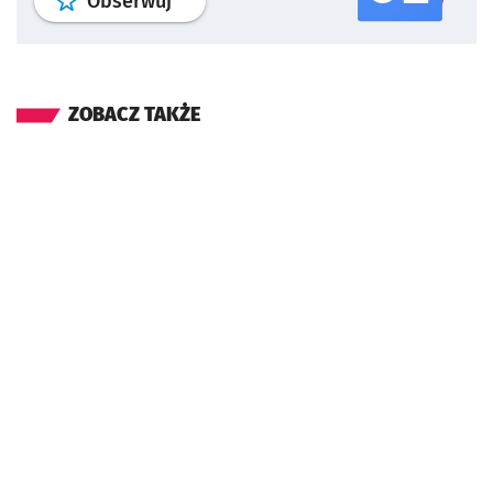
profil
google news
serwisu wroclaw
Obserwuj
ZOBACZ TAKŻE