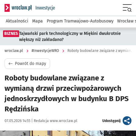
Serwis informacyjny wroclaw.pl podserwis: #InwestycjeWRO 
Menu
Aktualności
Mapa
Program Tramwajowo-Autobusowy
Wrocław 
BIZNES
Tajwański park technologiczny w Miękini dwukrotnie
większy niż zakładano?
wroclaw.pl
#InwestycjeWRO
Powrót do mapy
Roboty budowlane związane z
wymianą drzwi przeciwpożarowych
jednoskrzydłowych w budynku B DPS
Rędzińska
Data publikacji:
Autor:
artykuł
07.05.2026 14:55 |
Redakcja www.wroclaw.pl
Udostępnij
Kliknij, aby powiększyć