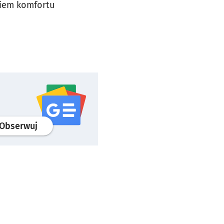
niem komfortu
profil
google news
serwisu wroclaw.pl
Obserwuj