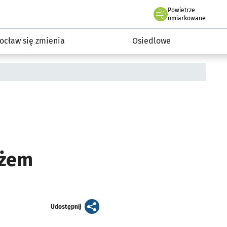
Powietrze
we Wrocławiu
InwestycjeWRO - miejskie inwestycje 2019-2032
umiarkowane
ocław się zmienia
Osiedlowe
ażem
artykuł
Udostępnij