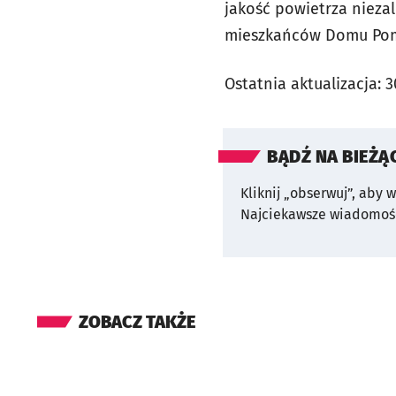
jakość powietrza nieza
mieszkańców Domu Pomo
Ostatnia aktualizacja:
3
BĄDŹ NA BIEŻĄ
Kliknij „obserwuj”, aby 
Najciekawsze wiadomośc
ZOBACZ TAKŻE