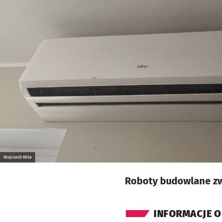
Kliknij, aby powiększyć
Wojciech Mita
Roboty budowlane zw
INFORMACJE O