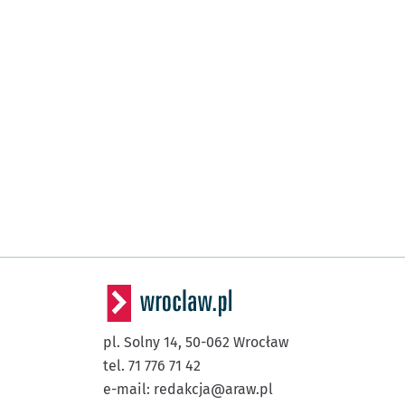
pl. Solny 14,
50-062
Wrocław
tel. 71 776 71 42
e-mail:
redakcja@araw.pl