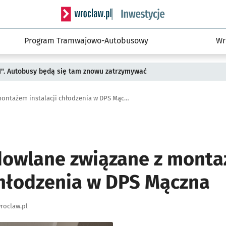
Serwis informacyjny wroclaw.pl podserwis: #
Program Tramwajowo-Autobusowy
Wr
II". Autobusy będą się tam znowu zatrzymywać
Roboty budowlane związane z montażem instalacji chłodzenia w DPS Mączna
dowlane związane z mont
 chłodzenia w DPS Mączna
roclaw.pl