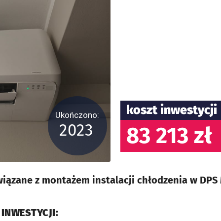
koszt inwestycji
Ukończono:
2023
83 213 zł
iązane z montażem instalacji chłodzenia w DPS
 INWESTYCJI: