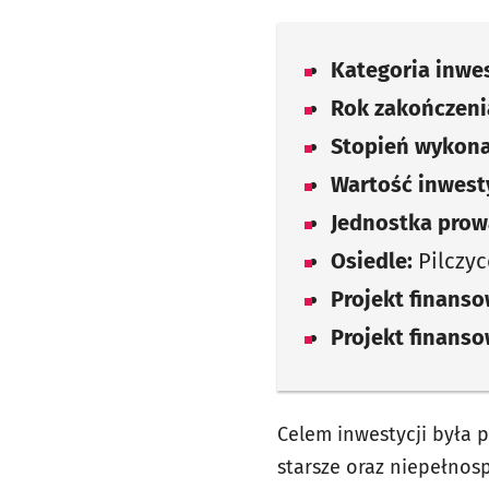
Kategoria inwes
Rok zakończenia
Stopień wykona
Wartość inwesty
Jednostka prow
Osiedle:
Pilczy
Projekt finans
Projekt finans
Celem inwestycji była
starsze oraz niepełno