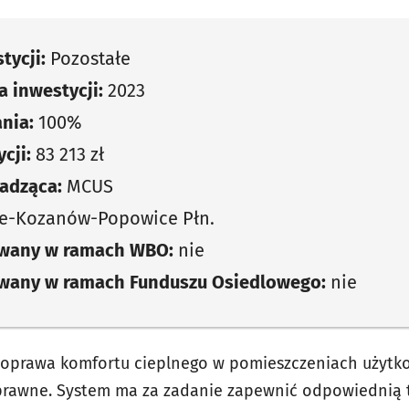
tycji:
Pozostałe
 inwestycji:
2023
nia:
100%
cji:
83 213 zł
adząca:
MCUS
ce-Kozanów-Popowice Płn.
owany w ramach WBO:
nie
owany w ramach Funduszu Osiedlowego:
nie
 poprawa komfortu cieplnego w pomieszczeniach użytk
sprawne. System ma za zadanie zapewnić odpowiednią 