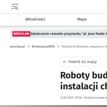
Menu główne portalu wroclaw.pl
Aktualności
Mapa
WROCŁAW
Zakończenie remontu przystanku "pl. Jana Pawła 
wroclaw.pl
#InwestycjeWRO
Powrót do mapy
Roboty bu
instalacji
Data publikacji:
Autor:
22.07.2025 10:58 |
Redakcja www.w