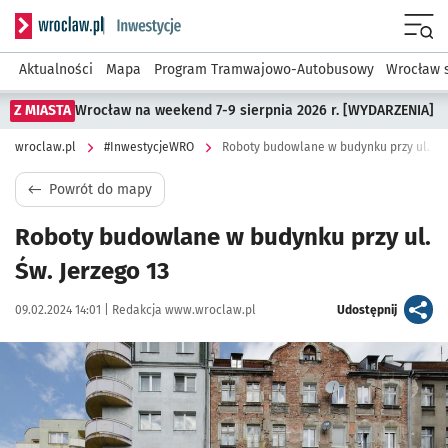
Serwis informacyjny wroclaw.pl podserwis: #InwestycjeWRO 
Menu
Aktualności
Mapa
Program Tramwajowo-Autobusowy
Wrocław 
Z MIASTA
Wrocław na weekend 7-9 sierpnia 2026 r. [WYDARZENIA]
wroclaw.pl
#InwestycjeWRO
Roboty budowlane w budynku przy ul. Św.
Powrót do mapy
Roboty budowlane w budynku przy ul.
Św. Jerzego 13
Data publikacji:
Autor:
artykuł
09.02.2024 14:01 |
Redakcja www.wroclaw.pl
Udostępnij
Kliknij, aby powiększyć