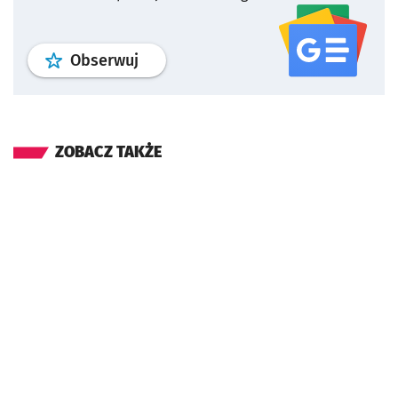
profil
google news
serwisu wroclaw
Obserwuj
ZOBACZ TAKŻE