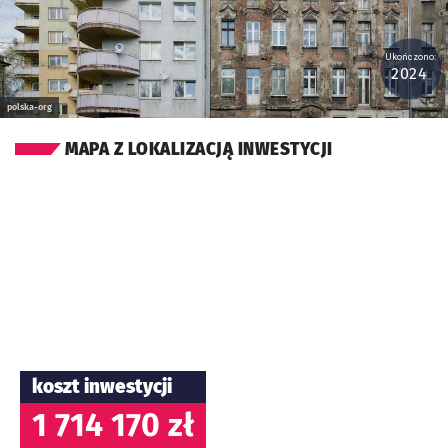
Ukończono:
2024
polska-org
MAPA Z LOKALIZACJĄ INWESTYCJI
koszt inwestycji
1 714 170 zł