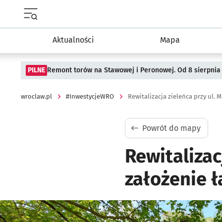
Menu główne portalu wroclaw.pl
Aktualności
Mapa
PILNE
Remont torów na Stawowej i Peronowej. Od 8 sierpnia
wroclaw.pl
#InwestycjeWRO
Powrót do mapy
Rewitalizac
założenie łą