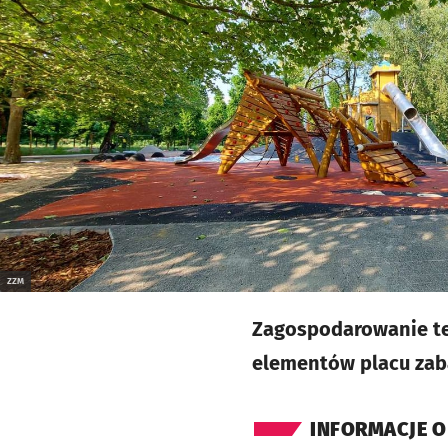
ZZM
Zagospodarowanie te
elementów placu zabaw
INFORMACJE O