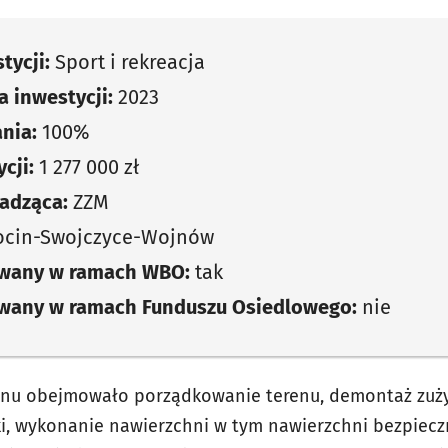
tycji:
Sport i rekreacja
 inwestycji:
2023
nia:
100%
cji:
1 277 000 zł
adząca:
ZZM
ocin-Swojczyce-Wojnów
owany w ramach WBO:
tak
owany w ramach Funduszu Osiedlowego:
nie
nu obejmowało porządkowanie terenu, demontaż zuż
rki, wykonanie nawierzchni w tym nawierzchni bezpiec