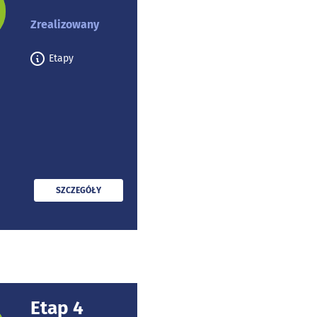
rojektu:
Zrealizowany
Etapy
PRZECZYTAJ
SZCZEGÓŁY
Etap 4