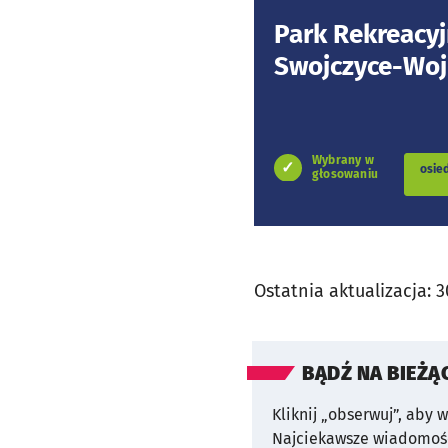
Park Rekreacy
Swojczyce-Wojn
Wybrany w
osie
głosowaniu
Ostatnia aktualizacja:
3
BĄDŹ NA BIEŻĄ
Kliknij „obserwuj”, aby 
Najciekawsze wiadomośc