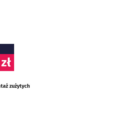
 zł
taż zużytych