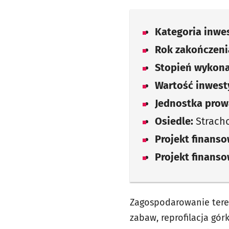
Kategoria inwes
Rok zakończenia
Stopień wykona
Wartość inwesty
Jednostka prow
Osiedle:
Strach
Projekt finans
Projekt finans
Zagospodarowanie tere
zabaw, reprofilacja gó