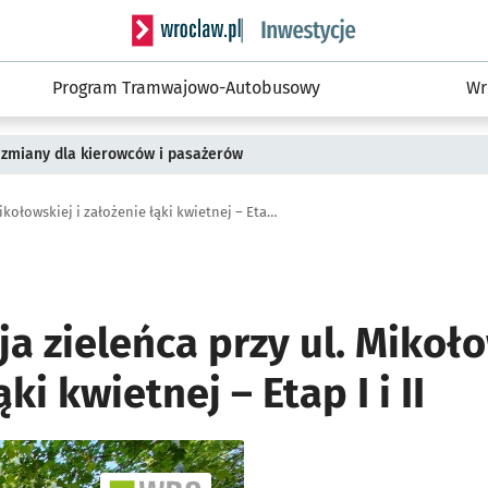
Serwis informacyjny wroclaw.pl podserwis: #
Program Tramwajowo-Autobusowy
Wr
 zmiany dla kierowców i pasażerów
Rewitalizacja zieleńca przy ul. Mikołowskiej i założenie łąki kwietnej – Etap I i II
ja zieleńca przy ul. Mikoło
ki kwietnej – Etap I i II