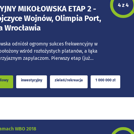
Etap p
4 z 4
YJNY MIKOŁOWSKA ETAP 2 -
jczyce Wojnów, Olimpia Port,
a Wrocławia
owska odniósł ogromny sukces frekwencyjny w
 położony wśród rozłożystych platanów, a łąka
rzyjaznym zapylaczom. Pierwszy etap (już...
dlowy
inwestycyjny
zieleń/rekreacja
1 000 000 zł
 ramach WBO 2018