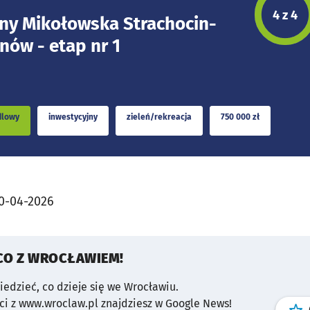
Etap p
4 z 4
jny Mikołowska Strachocin-
ów - etap nr 1
dlowy
inwestycyjny
zieleń/rekreacja
750 000 zł
0-04-2026
CO Z WROCŁAWIEM!
wiedzieć, co dzieje się we Wrocławiu.
i z www.wroclaw.pl znajdziesz w Google News!