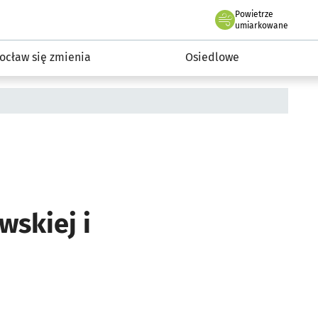
Powietrze
we Wrocławiu
InwestycjeWRO - miejskie inwestycje 2019-2032
umiarkowane
ocław się zmienia
Osiedlowe
wskiej i