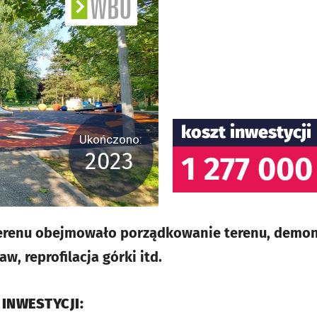
koszt inwestycji
Ukończono:
2023
1 277 000
renu obejmowało porządkowanie terenu, demon
, reprofilacja górki itd.
 INWESTYCJI: