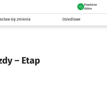
Powietrze
we Wrocławiu
InwestycjeWRO - miejskie inwestycje 2019-2032
dobre
ocław się zmienia
Osiedlowe
zdy – Etap