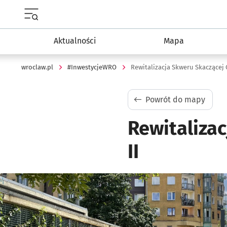
Menu główne portalu wroclaw.pl
Aktualności
Mapa
wroclaw.pl
#InwestycjeWRO
Rewitalizacja Skweru Skaczącej 
Powrót do mapy
Rewitaliza
II
Kliknij, aby powiększyć