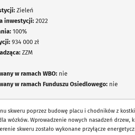
tycji:
Zieleń
 inwestycji:
2022
nia:
100%
cji:
934 000 zł
adząca:
ZZM
owany w ramach WBO:
nie
owany w ramach Funduszu Osiedlowego:
nie
nu skweru poprzez budowę placu i chodników z kostk
 dla wózków. Wprowadzenie nowych nasadzeń drzew, kr
 terenie skweru zostało wykonane przyłącze energetycz