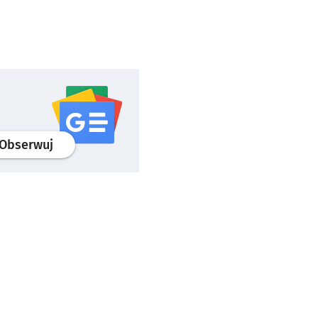
profil
google news
serwisu wroclaw.pl
Obserwuj