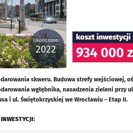
koszt inwestycji
Ukończono:
2022
934 000 z
darowania skweru. Budowa strefy wejściowej, oś
arowania wgłębnika, nasadzenia zieleni przy ul.
rusa i ul. Świętokrzyskiej we Wrocławiu – Etap II.
 INWESTYCJI: