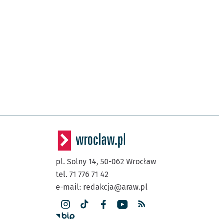
pl. Solny 14,
50-062
Wrocław
tel. 71 776 71 42
e-mail:
redakcja@araw.pl