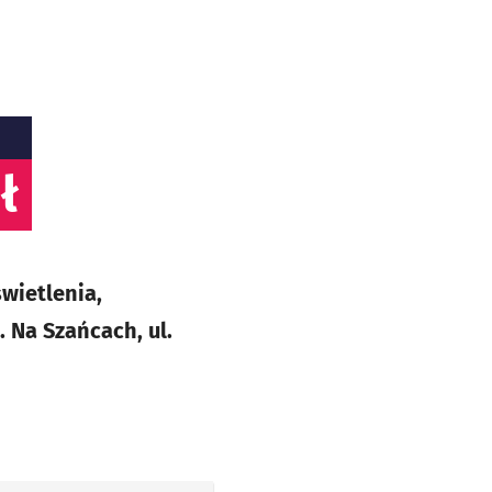
ł
wietlenia,
 Na Szańcach, ul.