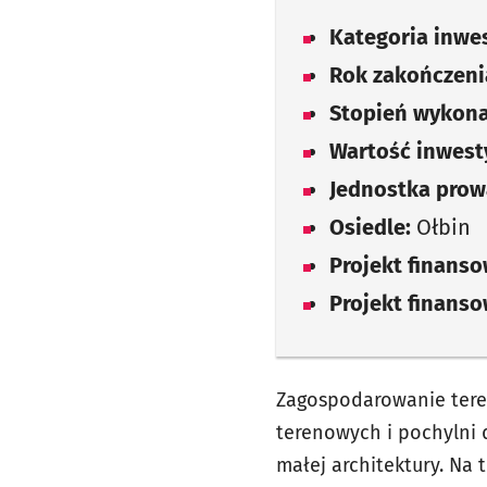
Kategoria inwes
Rok zakończenia
Stopień wykona
Wartość inwesty
Jednostka prow
Osiedle:
Ołbin
Projekt finans
Projekt finans
Zagospodarowanie tere
terenowych i pochylni
małej architektury. Na