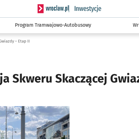
Serwis informacyjny wroclaw.pl podserwis: #
Program Tramwajowo-Autobusowy
Wr
Gwiazdy – Etap II
cja Skweru Skaczącej Gwia