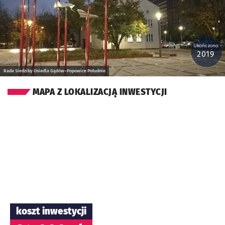
Ukończono:
2019
Rada Siedziby Osiedla Gądów–Popowice Południe
MAPA Z LOKALIZACJĄ INWESTYCJI
koszt inwestycji