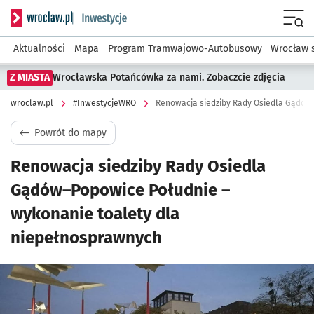
Serwis informacyjny wroclaw.pl podserwis: #InwestycjeWRO 
Menu
Aktualności
Mapa
Program Tramwajowo-Autobusowy
Wrocław 
Z MIASTA
Wrocławska Potańcówka za nami. Zobaczcie zdjęcia
wroclaw.pl
#InwestycjeWRO
Powrót do mapy
Renowacja siedziby Rady Osiedla
Gądów–Popowice Południe –
wykonanie toalety dla
niepełnosprawnych
Kliknij, aby powiększyć