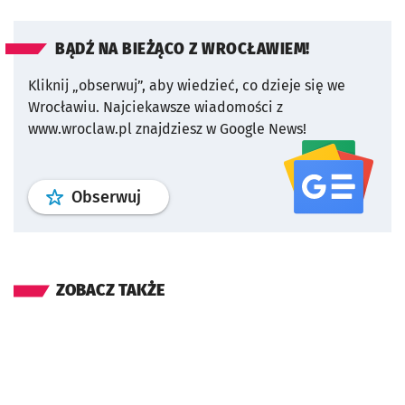
BĄDŹ NA BIEŻĄCO Z WROCŁAWIEM!
Kliknij „obserwuj”, aby wiedzieć, co dzieje się we
Wrocławiu.
Najciekawsze wiadomości z
www.wroclaw.pl znajdziesz w Google News!
profil
google news
serwisu wroclaw
Obserwuj
ZOBACZ TAKŻE