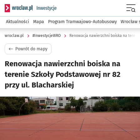
Serwis informacyjny wroclaw.pl podserwis: #InwestycjeWRO 
Menu
Aktualności
Mapa
Program Tramwajowo-Autobusowy
Wrocław 
wroclaw.pl
#InwestycjeWRO
Powrót do mapy
Renowacja nawierzchni boiska na
terenie Szkoły Podstawowej nr 82
przy ul. Blacharskiej
Kliknij, aby powiększyć