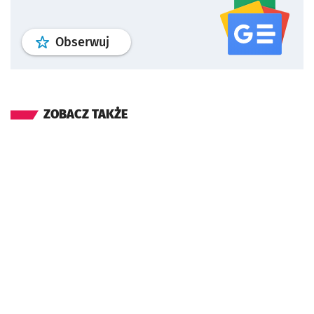
profil
google news
serwisu wroclaw
Obserwuj
ZOBACZ TAKŻE