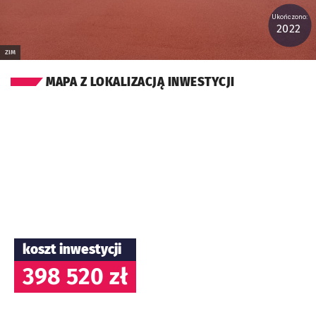
Ukończono:
2022
ZIM
MAPA Z LOKALIZACJĄ INWESTYCJI
koszt inwestycji
398 520 zł