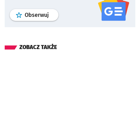
profil
google news
serwisu wroclaw
Obserwuj
ZOBACZ TAKŻE