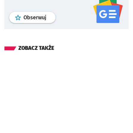
profil
google news
serwisu wroclaw
Obserwuj
ZOBACZ TAKŻE