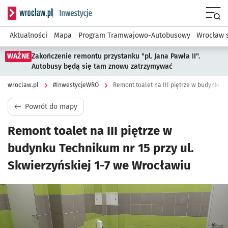
Serwis informacyjny wroclaw.pl podserwis: #InwestycjeWRO 
Menu
Aktualności
Mapa
Program Tramwajowo-Autobusowy
Wrocław 
WAŻNE
Zakończenie remontu przystanku "pl. Jana Pawła II".
Autobusy będą się tam znowu zatrzymywać
wroclaw.pl
#InwestycjeWRO
Powrót do mapy
Remont toalet na III piętrze w
budynku Technikum nr 15 przy ul.
Skwierzyńskiej 1-7 we Wrocławiu
Kliknij, aby powiększyć