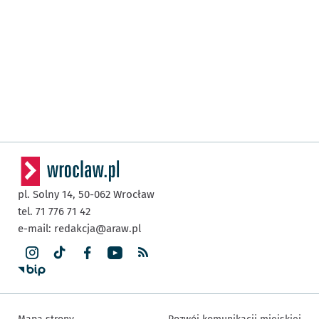
pl. Solny 14,
50-062
Wrocław
tel. 71 776 71 42
e-mail:
redakcja@araw.pl