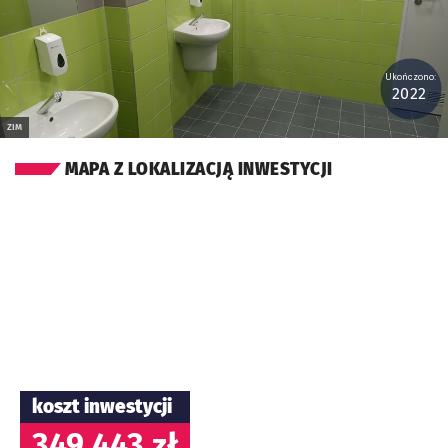
Ukończono:
2022
ZIM
MAPA Z LOKALIZACJĄ INWESTYCJI
koszt inwestycji
349 443 zł