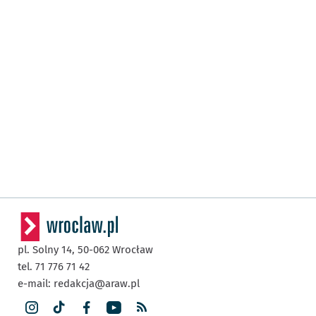
pl. Solny 14,
50-062
Wrocław
tel. 71 776 71 42
e-mail:
redakcja@araw.pl