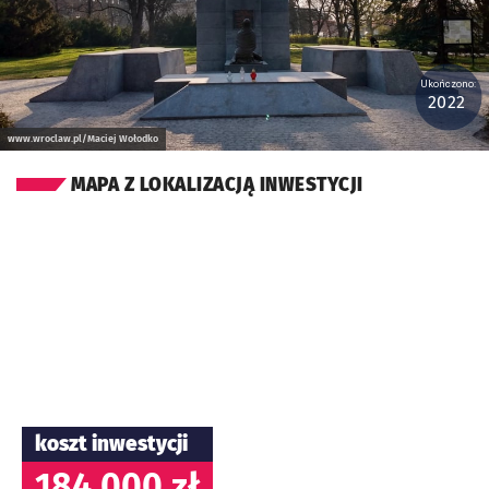
Ukończono:
2022
www.wroclaw.pl/Maciej Wołodko
MAPA Z LOKALIZACJĄ INWESTYCJI
koszt inwestycji
184 000 zł