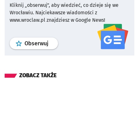
Kliknij „obserwuj”, aby wiedzieć, co dzieje się we
Wrocławiu.
Najciekawsze wiadomości z
www.wroclaw.pl znajdziesz w Google News!
profil
google news
serwisu wroclaw
Obserwuj
ZOBACZ TAKŻE