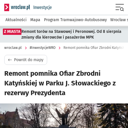
Serwis informacyjny wroclaw.pl podserwis: #InwestycjeWRO 
Menu
Aktualności
Mapa
Program Tramwajowo-Autobusowy
Wrocław 
Z MIASTA
Remont torów na Stawowej i Peronowej. Od 8 sierpnia
zmiany dla kierowców i pasażerów MPK
wroclaw.pl
#InwestycjeWRO
Powrót do mapy
Remont pomnika Ofiar Zbrodni
Katyńskiej w Parku J. Słowackiego z
rezerwy Prezydenta
Kliknij, aby powiększyć