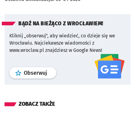
BĄDŹ NA BIEŻĄCO Z WROCŁAWIEM!
Kliknij „obserwuj”, aby wiedzieć, co dzieje się we
Wrocławiu.
Najciekawsze wiadomości z
www.wroclaw.pl znajdziesz w Google News!
profil
google news
serwisu wroclaw
Obserwuj
ZOBACZ TAKŻE