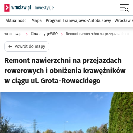
Serwis informacyjny wroclaw.pl podserwis: #InwestycjeWRO 
Menu
Aktualności
Mapa
Program Tramwajowo-Autobusowy
Wrocław 
wroclaw.pl
#InwestycjeWRO
Powrót do mapy
Remont nawierzchni na przejazdach
rowerowych i obniżenia krawężników
w ciągu ul. Grota-Roweckiego
Kliknij, aby powiększyć