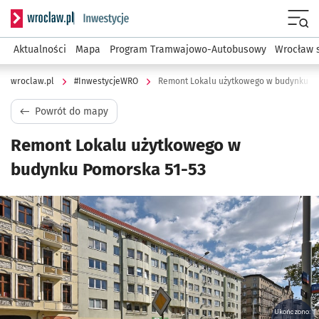
Serwis informacyjny wroclaw.pl podserwis: #InwestycjeWRO 
Menu
Aktualności
Mapa
Program Tramwajowo-Autobusowy
Wrocław 
wroclaw.pl
#InwestycjeWRO
Remont Lokalu użytkowego w budynku Po
Powrót do mapy
Remont Lokalu użytkowego w
budynku Pomorska 51-53
Kliknij, aby powiększyć
Ukończono: