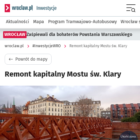
Serwis informacyjny wroclaw.pl podserwis: #InwestycjeWRO 
Menu
Aktualności
Mapa
Program Tramwajowo-Autobusowy
Wrocław 
WROCŁAW
Zaśpiewali dla bohaterów Powstania Warszawskiego
wroclaw.pl
#InwestycjeWRO
Remont kapitalny Mostu św. Klary
Powrót do mapy
Remont kapitalny Mostu św. Klary
Kliknij, aby powiększyć
Ukończono: