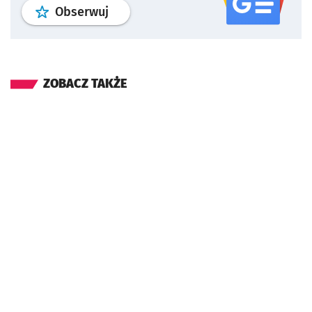
profil
google news
serwisu wroclaw
Obserwuj
ZOBACZ TAKŻE