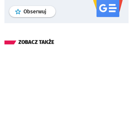
profil
google news
serwisu wroclaw
Obserwuj
ZOBACZ TAKŻE