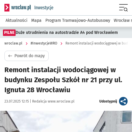
Serwis informacyjny wroclaw.pl podserwis: #InwestycjeWRO 
Menu
Aktualności
Mapa
Program Tramwajowo-Autobusowy
Wrocław 
PILNE
Duże utrudnienia na autostradzie A4 pod Wrocławiem
wroclaw.pl
#InwestycjeWRO
Powrót do mapy
Remont instalacji wodociągowej w
budynku Zespołu Szkół nr 21 przy ul.
Ignuta 28 Wrocławiu
Data publikacji:
Autor:
artykuł
23.07.2025 12:15 |
Redakcja www.wroclaw.pl
Udostępnij
Kliknij, aby powiększyć