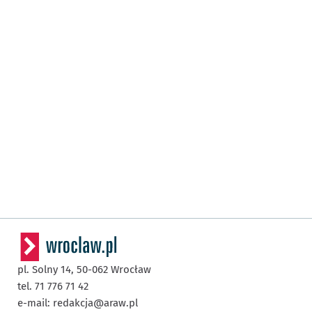
pl. Solny 14,
50-062
Wrocław
tel. 71 776 71 42
e-mail:
redakcja@araw.pl