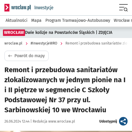
Serwis informacyjny wroclaw.pl podserwis: #InwestycjeWRO 
Menu
Aktualności
Mapa
Program Tramwajowo-Autobusowy
Wrocław 
WROCŁAW
Dwie kolizje na Powstańców Śląskich | ZDJĘCIA
wroclaw.pl
#InwestycjeWRO
Powrót do mapy
Remont i przebudowa sanitariatów
zlokalizowanych w jednym pionie na I
i II piętrze w segmencie C Szkoły
Podstawowej Nr 37 przy ul.
Sarbinowskiej 10 we Wrocławiu
Data publikacji:
Autor:
artykuł
26.06.2024 12:44 |
Redakcja www.wroclaw.pl
Udostępnij