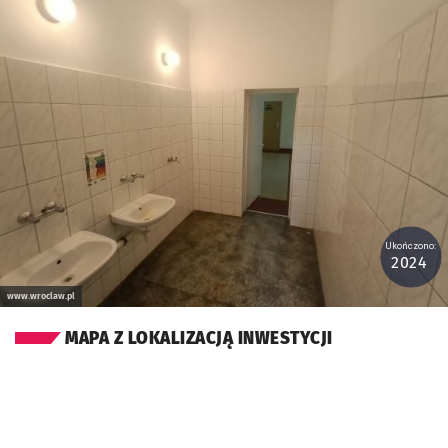
Kliknij, aby powiększyć
Ukończono:
2024
www.wroclaw.pl
MAPA Z LOKALIZACJĄ INWESTYCJI