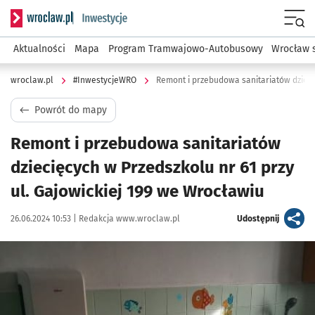
Serwis informacyjny wroclaw.pl podserwis: #InwestycjeWRO 
Menu
Aktualności
Mapa
Program Tramwajowo-Autobusowy
Wrocław 
wroclaw.pl
#InwestycjeWRO
Powrót do mapy
Remont i przebudowa sanitariatów
dziecięcych w Przedszkolu nr 61 przy
ul. Gajowickiej 199 we Wrocławiu
Data publikacji:
Autor:
artykuł
26.06.2024 10:53 |
Redakcja www.wroclaw.pl
Udostępnij
Kliknij, aby powiększyć