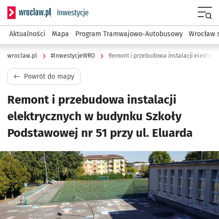
Serwis informacyjny wroclaw.pl podserwis: #InwestycjeWRO 
Menu
Aktualności
Mapa
Program Tramwajowo-Autobusowy
Wrocław 
wroclaw.pl
#InwestycjeWRO
Powrót do mapy
Remont i przebudowa instalacji
elektrycznych w budynku Szkoły
Podstawowej nr 51 przy ul. Eluarda
Kliknij, aby powiększyć