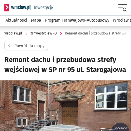
Serwis informacyjny wroclaw.pl podserwis: #InwestycjeWRO 
Menu
Aktualności
Mapa
Program Tramwajowo-Autobusowy
Wrocław 
wroclaw.pl
#InwestycjeWRO
Remont dachu i przebudowa strefy wejści
Powrót do mapy
Remont dachu i przebudowa strefy
wejściowej w SP nr 95 ul. Starogajowa
Kliknij, aby powiększyć
Ukończono: