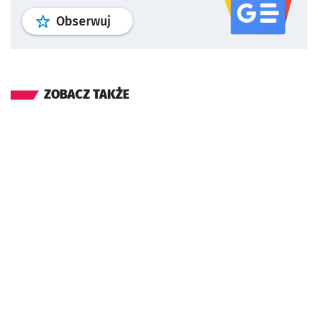
profil
google news
serwisu wroclaw
Obserwuj
ZOBACZ TAKŻE