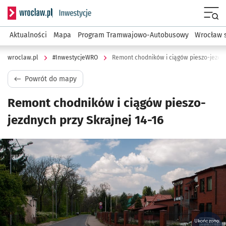
Serwis informacyjny wroclaw.pl podserwis: #InwestycjeWRO 
Menu
Aktualności
Mapa
Program Tramwajowo-Autobusowy
Wrocław 
wroclaw.pl
#InwestycjeWRO
Remont chodników i ciągów pieszo-jezdny
Powrót do mapy
Remont chodników i ciągów pieszo-
jezdnych przy Skrajnej 14-16
Kliknij, aby powiększyć
Ukończono: