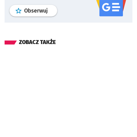
profil
google news
serwisu wroclaw
Obserwuj
ZOBACZ TAKŻE