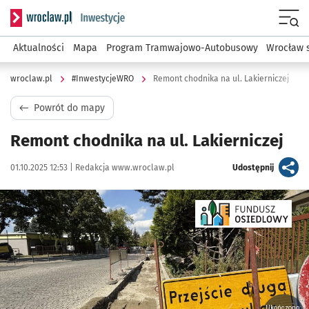
Serwis informacyjny wroclaw.pl podserwis: #InwestycjeWRO 
Menu
Aktualności
Mapa
Program Tramwajowo-Autobusowy
Wrocław 
wroclaw.pl
#InwestycjeWRO
Remont chodnika na ul. Lakierniczej
Powrót do mapy
Remont chodnika na ul. Lakierniczej
Data publikacji:
Autor:
artykuł
01.10.2025 12:53 |
Redakcja www.wroclaw.pl
Udostępnij
Kliknij, aby powiększyć
Ukończono: