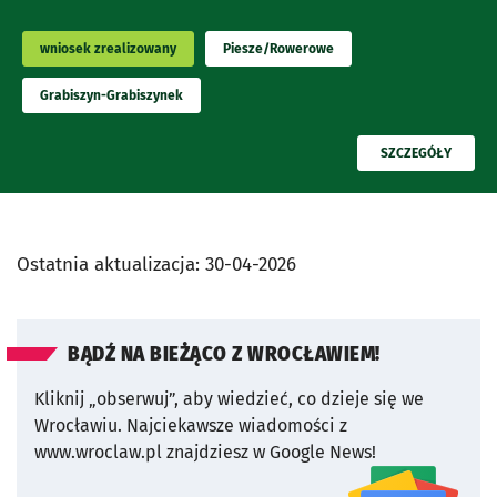
wniosek zrealizowany
Piesze/Rowerowe
Grabiszyn-Grabiszynek
PRZECZYTAJ
SZCZEGÓŁY
Ostatnia aktualizacja:
30-04-2026
BĄDŹ NA BIEŻĄCO Z WROCŁAWIEM!
Kliknij „obserwuj”, aby wiedzieć, co dzieje się we
Wrocławiu.
Najciekawsze wiadomości z
www.wroclaw.pl znajdziesz w Google News!