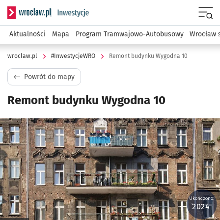
Serwis informacyjny wroclaw.pl podserwis: #InwestycjeWRO 
Menu
Aktualności
Mapa
Program Tramwajowo-Autobusowy
Wrocław 
wroclaw.pl
#InwestycjeWRO
Remont budynku Wygodna 10
Powrót do mapy
Remont budynku Wygodna 10
Kliknij, aby powiększyć
Ukończono:
2024