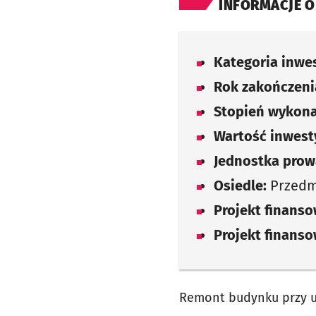
INFORMACJE O
Kategoria inwes
Rok zakończenia
Stopień wykona
Wartość inwesty
Jednostka prow
Osiedle:
Przedmi
Projekt finans
Projekt finans
Remont budynku przy ul