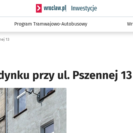
Serwis informacyjny wroclaw.pl podserwis: #
Program Tramwajowo-Autobusowy
Wr
ej 13
ynku przy ul. Pszennej 13