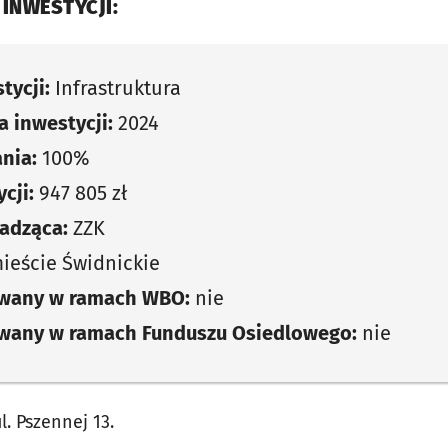
 INWESTYCJI:
tycji:
Infrastruktura
 inwestycji:
2024
nia:
100%
cji:
947 805 zł
adząca:
ZZK
eście Świdnickie
owany w ramach WBO:
nie
owany w ramach Funduszu Osiedlowego:
nie
. Pszennej 13.