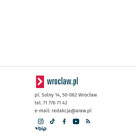
pl. Solny 14,
50-062
Wrocław
tel. 71 776 71 42
e-mail:
redakcja@araw.pl