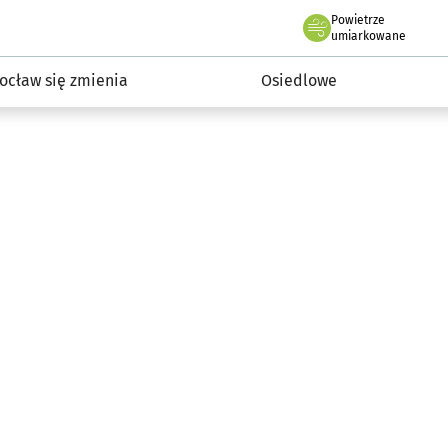
Powietrze
we Wrocławiu
InwestycjeWRO - miejskie inwestycje 2019-2032
umiarkowane
ocław się zmienia
Osiedlowe