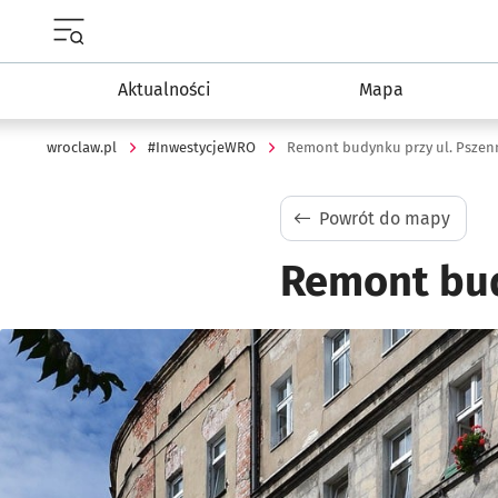
Menu główne portalu wroclaw.pl
Aktualności
Mapa
wroclaw.pl
#InwestycjeWRO
Remont budynku przy ul. Pszenn
Powrót do mapy
Remont bud
Kliknij, aby powiększyć