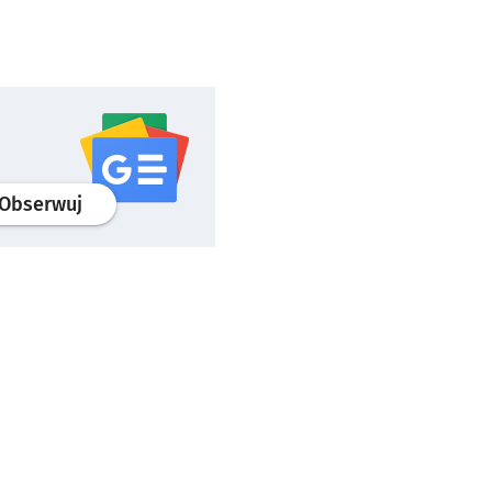
profil
google news
serwisu wroclaw.pl
Obserwuj